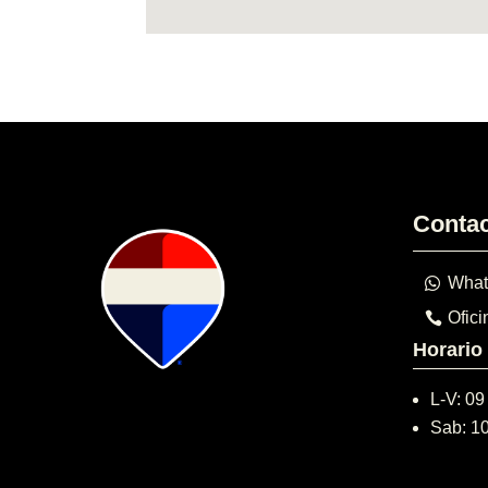
Conta
What
Ofici
Horario
L-V: 09
Sab: 1