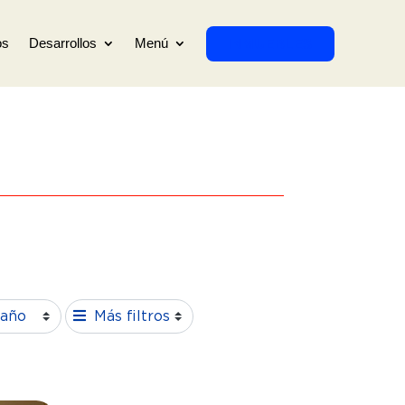
os
Desarrollos
Menú
INMUEBLES