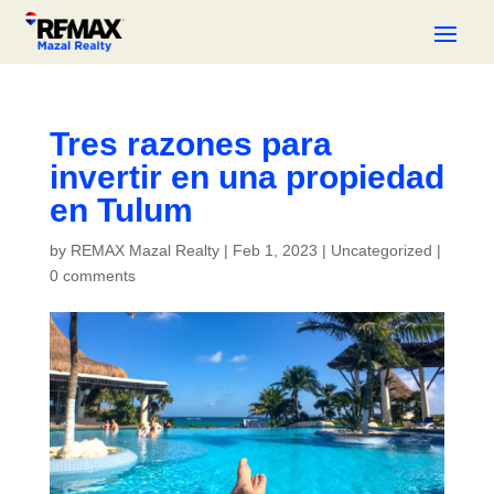
Tres razones para
invertir en una propiedad
en Tulum
by
REMAX Mazal Realty
|
Feb 1, 2023
|
Uncategorized
|
0 comments