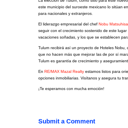
La elección de Tulum, como sitio para este nuevo 
este municipio del suroeste mexicano lo sitúan e
para nacionales y extranjeros.
El liderazgo empresarial del chef
Nobu Matsuhis
seguir con el crecimiento sostenido de este lugar 
vacaciones soñadas, y los que se establecen para v
Tulum recibirá así un proyecto de Hoteles Nobu, 
que no hacen más que mejorar las de por sí mara
Tulum es garantía de crecimiento y aseguramient
En
RE/MAX Mazal Realty
estamos listos para ori
opciones inmobiliarias. Visítanos y asegura tu tr
¡Te esperamos con mucha emoción!
Submit a Comment