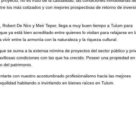
proyecto, no es fruto de la casualidad; las condiciones inmobiliarias d
ntre los más cotizados y con mejores prospectivas de retorno de invers
a
, Robert De Niro y Meir Teper, llega a muy buen tiempo a Tulum para
que ya está bien acreditado entre quienes lo visitan para relajarse en l
ivir entre la armonía con la naturaleza y la riqueza cultural.
que se suma a la extensa nómina de proyectos del sector público y pri
villosas condiciones con las que ha crecido. Poseer una propiedad en
o del patrimonio.
entarte con nuestro acostumbrado profesionalismo hacia las mejores
anquilidad habitando o invirtiendo en bienes raíces en Tulum.