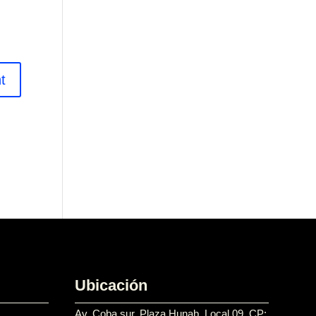
Ubicación
Av. Coba sur, Plaza Hunab, Local 09. CP: