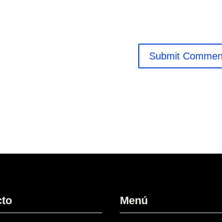
cto
Menú